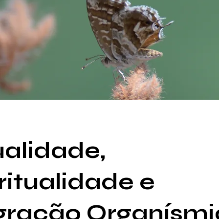
alidade,
ritualidade e
gração Organísmi