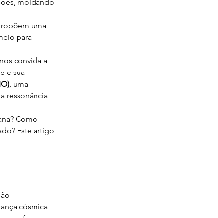
ssões, moldando 
s propõem uma 
meio para 
 nos convida a 
e e sua 
IO)
, uma 
a ressonância 
iana? Como 
do? Este artigo 
são 
 dança cósmica 