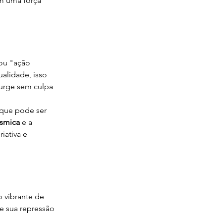
m uma força 
ou "ação 
alidade, isso 
surge sem culpa 
 que pode ser 
ósmica
 e a 
iativa e 
 vibrante de 
 e sua repressão 