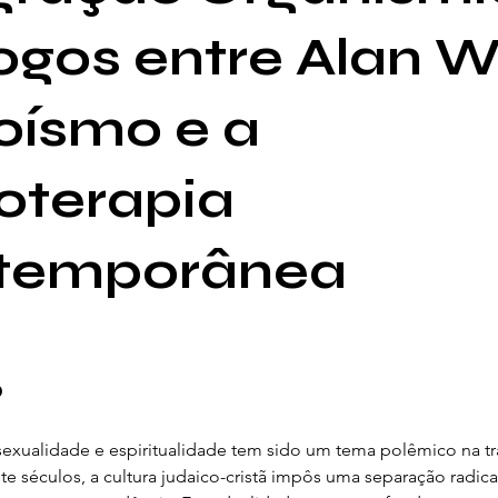
ogos entre Alan W
oísmo e a
oterapia
temporânea
o
 sexualidade e espiritualidade tem sido um tema polêmico na tr
te séculos, a cultura judaico-cristã impôs uma separação radica