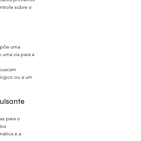
ntrole sobre o 
opõe uma 
 uma via para a 
 buscam 
lógico ou a um 
ulsante
az para o 
tos 
ática e a 