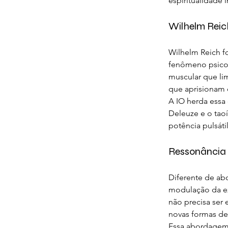
espiritualidade 
Wilhelm Reich
Wilhelm Reich f
fenômeno psicol
muscular que lim
que aprisionam
A IO herda essa
Deleuze e o tao
potência pulsáti
Ressonância S
Diferente de abo
modulação da ex
não precisa ser
novas formas de 
Essa abordagem