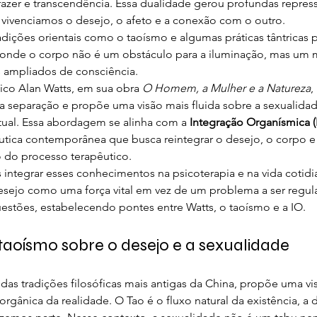
prazer e transcendência. Essa dualidade gerou profundas repre
vivenciamos o desejo, o afeto e a conexão com o outro.
radições orientais como o taoísmo e algumas práticas tântrica
, onde o corpo não é um obstáculo para a iluminação, mas um 
s ampliados de consciência.
nico Alan Watts, em sua obra 
O Homem, a Mulher e a Natureza
,
a separação e propõe uma visão mais fluida sobre a sexualidad
tual. Essa abordagem se alinha com a 
Integração Organísmica (
utica contemporânea que busca reintegrar o desejo, o corpo e 
o do processo terapêutico.
tegrar esses conhecimentos na psicoterapia e na vida cotid
desejo como uma força vital em vez de um problema a ser regula
uestões, estabelecendo pontes entre Watts, o taoísmo e a IO.
 taoísmo sobre o desejo e a sexualidade
as tradições filosóficas mais antigas da China, propõe uma vi
gânica da realidade. O Tao é o fluxo natural da existência, a