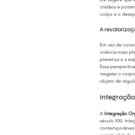
cristãos e poste
corpo e o desej
A revaloriza
Em vez de consi
vivência mais pl
presença e a ex
Essa perspectiv
resgatar o corp
objeto de regul
Integração
A 
Integração Or
século XXI. Inte
contemporâneos 