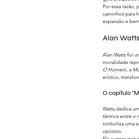
Por essa razão, 
caminhos para h
expansão e bem-
Alan Watts
Alan Watts foi u
moralidade repre
O Homem, a Mul
erótico, transfo
O capítulo "M
Watts dedica um 
tântrica entre o
simboliza uma e
opostos.
Ele sugere que 