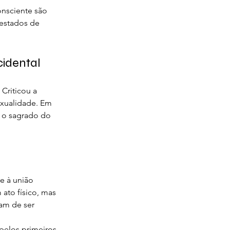
onsciente são 
estados de 
cidental
Criticou a 
exualidade. Em 
u o sagrado do 
e à união 
 ato físico, mas 
am de ser 
pelos primeiros 