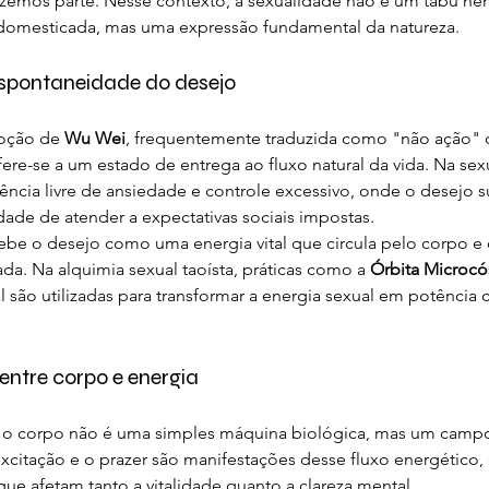
azemos parte. Nesse contexto, a sexualidade não é um tabu ne
 domesticada, mas uma expressão fundamental da natureza.
spontaneidade do desejo
oção de 
Wu Wei
, frequentemente traduzida como "não ação" 
ere-se a um estado de entrega ao fluxo natural da vida. Na sexu
vência livre de ansiedade e controle excessivo, onde o desejo 
ade de atender a expectativas sociais impostas.
be o desejo como uma energia vital que circula pelo corpo e
nada. Na alquimia sexual taoísta, práticas como a 
Órbita Microc
 são utilizadas para transformar a energia sexual em potência cr
entre corpo e energia
a, o corpo não é uma simples máquina biológica, mas um campo
 excitação e o prazer são manifestações desse fluxo energético,
ue afetam tanto a vitalidade quanto a clareza mental.