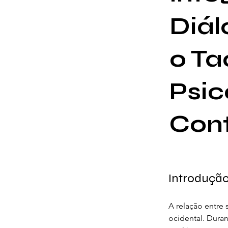
Diál
o Ta
Psic
Con
Introduçã
A relação entre
ocidental. Duran