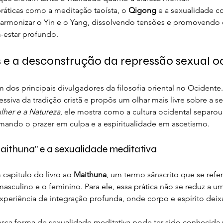
práticas como a meditação taoísta, o 
Qigong
 e a sexualidade c
armonizar o Yin e o Yang, dissolvendo tensões e promovendo 
estar profundo.
 e a desconstrução da repressão sexual o
m dos principais divulgadores da filosofia oriental no Ocidente. 
ssiva da tradição cristã e propôs um olhar mais livre sobre a s
her e a Natureza
, ele mostra como a cultura ocidental separo
rmando o prazer em culpa e a espiritualidade em ascetismo.
aithuna" e a sexualidade meditativa
capítulo do livro ao 
Maithuna
, um termo sânscrito que se refer
 masculino e o feminino. Para ele, essa prática não se reduz a um
xperiência de integração profunda, onde corpo e espírito deix
essa forma de sexualidade meditativa pode ter sido conhecida 