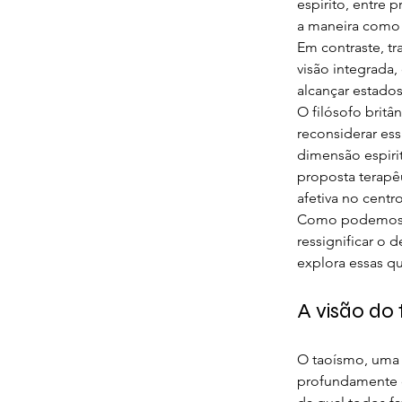
espírito, entre 
a maneira como 
Em contraste, t
visão integrada
alcançar estado
O filósofo britâ
reconsiderar ess
dimensão espiri
proposta terapê
afetiva no centr
Como podemos in
ressignificar o 
explora essas q
A visão do
O taoísmo, uma d
profundamente or