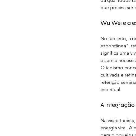
da qual todos f
que precisa ser
Wu Wei e a e
No taoísmo, a n
espontânea", ref
significa uma vi
e sem a necessid
O taoísmo conce
cultivada e refi
retenção seminal
espiritual.
A integração 
Na visão taoíst
energia vital. A
gera bloqueios q