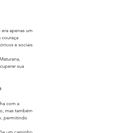
o era apenas um 
 couraça 
ricos e sociais 
Maturana, 
cuperar sua 
o
lha com a 
ido, mas também 
, permitindo 
põe um caminho 