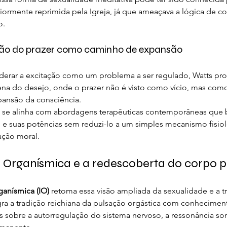
riormente reprimida pela Igreja, já que ameaçava a lógica de co
o.
ção do prazer como caminho de expansão
derar a excitação como um problema a ser regulado, Watts pr
ena do desejo, onde o prazer não é visto como vício, mas como
pansão da consciência.
a se alinha com abordagens terapêuticas contemporâneas que
o e suas potências sem reduzi-lo a um simples mecanismo fisio
ação moral.
 Organísmica e a redescoberta do corpo p
ganísmica (IO)
 retoma essa visão ampliada da sexualidade e a tr
gra a tradição reichiana da pulsação orgástica com conhecimen
sobre a autorregulação do sistema nervoso, a ressonância som