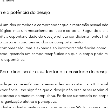
imanente.
 e a potência do desejo
oi um dos primeiros a compreender que a repressão sexual nã
ógico, mas um mecanismo político e corporal. Segundo ele, a
ita a espontaneidade do desejo reflete condicionamentos histó
 o corpo em padrões rígidos de comportamento.
 compreensão, mas a expande ao incorporar referências como 
ísmo, gerando um campo terapêutico no qual o corpo pode re
l e espontânea.
omática: sentir e sustentar a intensidade do desej
rdagens que enfatizam apenas a descarga catártica, a IO traba
periência. Isso significa que o desejo não precisa ser reprim
 expresso de maneira compulsiva. Pode ser sustentado no corpo
organização afetiva e perceptiva.
 dialoga diretamente com o taoísmo e com Watts, já que pro