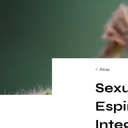
< Atrás
Sexu
Espi
Inte