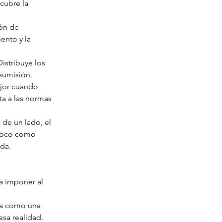
cubre la 
ón de 
ento y la 
istribuye los 
 sumisión.
jor cuando 
a a las normas 
 de un lado, el 
 loco como 
ada.
a imponer al 
sta como una 
esa realidad.