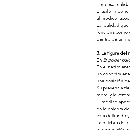
Pero esa realidad
El asilo impone 
al médico, acept
La realidad que 
funciona como un
dentro de un mu
3. La figura del
En 
El poder psiq
En el nacimient
un conocimiento
una posición de
Su presencia tie
moral y la verda
El médico apare
en la palabra d
está delirando 
La palabra del p
interpretación 