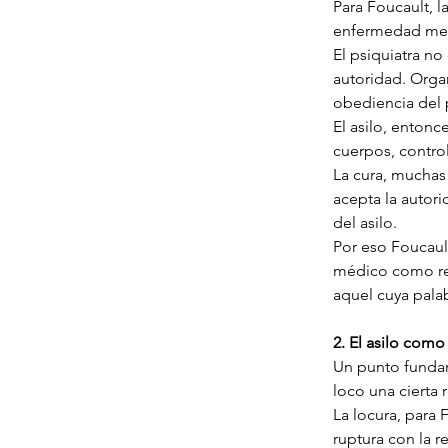
Para Foucault, l
enfermedad ment
El psiquiatra n
autoridad. Organ
obediencia del 
El asilo, entonc
cuerpos, control
La cura, muchas
acepta la autor
del asilo.
Por eso Foucault
médico como rep
aquel cuya palab
2. El asilo com
Un punto fundam
loco una cierta 
La locura, para 
ruptura con la r