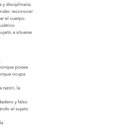
 y disciplinaria.
onder, reconocer 
ar el cuerpo.
iátrico 
jeto a situarse 
.
 porque posea 
porque ocupa 
 razón, la 
adero y falso 
ándo el sujeto 
la 