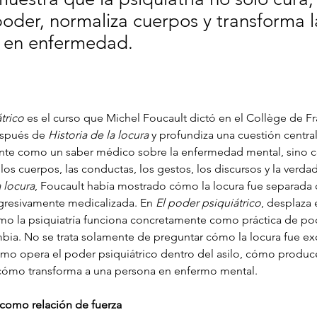
oder, normaliza cuerpos y transforma l
a en enfermedad.
trico
 es el curso que Michel Foucault dictó en el Collège de Fr
espués de 
Historia de la locura
 y profundiza una cuestión central:
nte como un saber médico sobre la enfermedad mental, sino 
os cuerpos, las conductas, los gestos, los discursos y la verdad
a locura
, Foucault había mostrado cómo la locura fue separada d
gresivamente medicalizada. En 
El poder psiquiátrico
, desplaza 
 la psiquiatría funciona concretamente como práctica de po
ia. No se trata solamente de preguntar cómo la locura fue excl
mo opera el poder psiquiátrico dentro del asilo, cómo produc
 cómo transforma a una persona en enfermo mental.
a como relación de fuerza