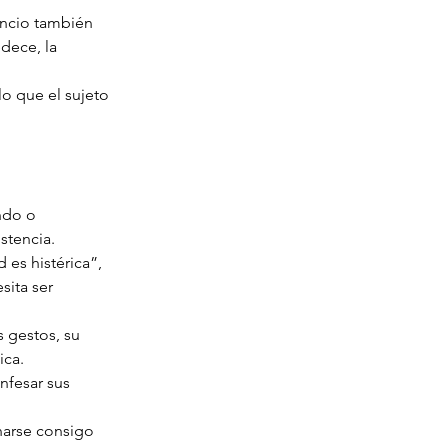
lencio también 
dece, la 
lo que el sujeto 
ndo o 
stencia.
 es histérica”, 
ita ser 
s gestos, su 
ica.
nfesar sus 
onarse consigo 