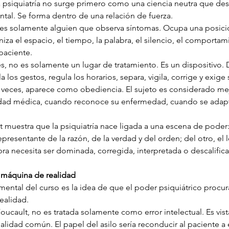
a psiquiatría no surge primero como una ciencia neutra que des
al. Se forma dentro de una relación de fuerza.
o es solamente alguien que observa síntomas. Ocupa una posici
iza el espacio, el tiempo, la palabra, el silencio, el comportami
paciente.
es, no es solamente un lugar de tratamiento. Es un dispositivo. D
a los gestos, regula los horarios, separa, vigila, corrige y exige
 veces, aparece como obediencia. El sujeto es considerado me
idad médica, cuando reconoce su enfermedad, cuando se adapt
 muestra que la psiquiatría nace ligada a una escena de poder:
resentante de la razón, de la verdad y del orden; del otro, el
ra necesita ser dominada, corregida, interpretada o descalific
o máquina de realidad
ental del curso es la idea de que el poder psiquiátrico procur
realidad.
Foucault, no es tratada solamente como error intelectual. Es vi
ealidad común. El papel del asilo sería reconducir al paciente a 