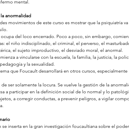
fermo mental.
a la anormalidad
des movimientos de este curso es mostrar que la psiquiatría v
ilo.
 ocupa del loco encerrado. Poco a poco, sin embargo, comien
as: el niño indisciplinado, el criminal, el perverso, el masturbado
érica, el sujeto improductivo, el desviado moral, el anormal.
mienza a vincularse con la escuela, la familia, la justicia, la policí
 pedagogía y la sexualidad.
 tema que Foucault desarrollará en otros cursos, especialmente 
 de ser solamente la locura. Se vuelve la gestión de la anormal
asa a participar en la definición social de lo normal y lo patológ
sujetos, a corregir conductas, a prevenir peligros, a vigilar comp
a.
inario
 se inserta en la gran investigación foucaultiana sobre el poder 