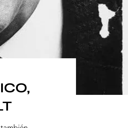
ICO,
LT
, también