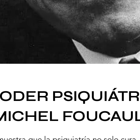
PODER PSIQUIÁTR
MICHEL FOUCAU
uestra que la psiquiatría no solo cura