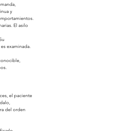
o manda, 
inua y 
comportamientos.
arias. El asilo 
Su 
 es examinada. 
conocible, 
pos.
ces, el paciente 
dalo, 
ra del orden 
icarlo, 