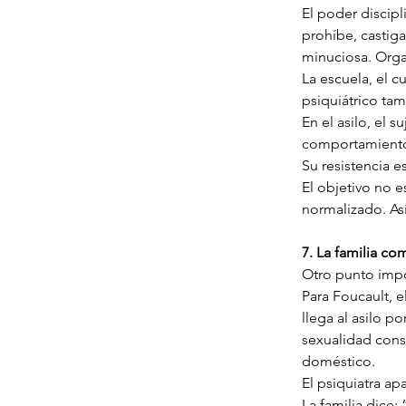
El poder discipl
prohíbe, castiga,
minuciosa. Orga
La escuela, el cua
psiquiátrico ta
En el asilo, el 
comportamiento 
Su resistencia e
El objetivo no e
normalizado. Así
7. La familia co
Otro punto impor
Para Foucault, e
llega al asilo p
sexualidad consi
doméstico.
El psiquiatra ap
La familia dice: