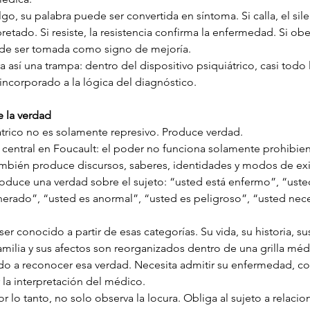
algo, su palabra puede ser convertida en síntoma. Si calla, el si
retado. Si resiste, la resistencia confirma la enfermedad. Si obe
de ser tomada como signo de mejoría.
 así una trampa: dentro del dispositivo psiquiátrico, casi todo 
incorporado a la lógica del diagnóstico.
e la verdad
átrico no es solamente represivo. Produce verdad.
a central en Foucault: el poder no funciona solamente prohibie
mbién produce discursos, saberes, identidades y modos de exi
roduce una verdad sobre el sujeto: “usted está enfermo”, “usted
erado”, “usted es anormal”, “usted es peligroso”, “usted neces
ser conocido a partir de esas categorías. Su vida, su historia, su
amilia y sus afectos son reorganizados dentro de una grilla méd
ado a reconocer esa verdad. Necesita admitir su enfermedad, co
 la interpretación del médico.
por lo tanto, no solo observa la locura. Obliga al sujeto a relaci