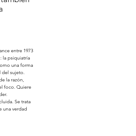
a
ance entre 1973 
 la psiquiatría 
como una forma 
 del sujeto.
e la razón, 
el foco. Quiere 
der.
uida. Se trata 
e una verdad 