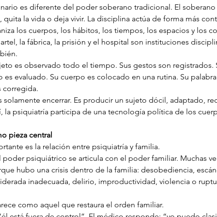
inario es diferente del poder soberano tradicional. El soberan
 quita la vida o deja vivir. La disciplina actúa de forma más cont
niza los cuerpos, los hábitos, los tiempos, los espacios y los 
rtel, la fábrica, la prisión y el hospital son instituciones disciplin
mbién.
sujeto es observado todo el tiempo. Sus gestos son registrados. 
es evaluado. Su cuerpo es colocado en una rutina. Su palabra
s corregida.
s solamente encerrar. Es producir un sujeto dócil, adaptado, re
, la psiquiatría participa de una tecnología política de los cuer
mo pieza central
tante es la relación entre psiquiatría y familia.
l poder psiquiátrico se articula con el poder familiar. Muchas ve
orque hubo una crisis dentro de la familia: desobediencia, escán
derada inadecuada, delirio, improductividad, violencia o ruptu
arece como aquel que restaura el orden familiar.
 “él está fuera de control”. El médico responde: “yo puedo clasif