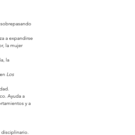
a sobrepasando 
za a expandirse 
r, la mujer 
a, la 
en 
Los 
idad.
ico. Ayuda a 
ortamientos y a 
disciplinario.