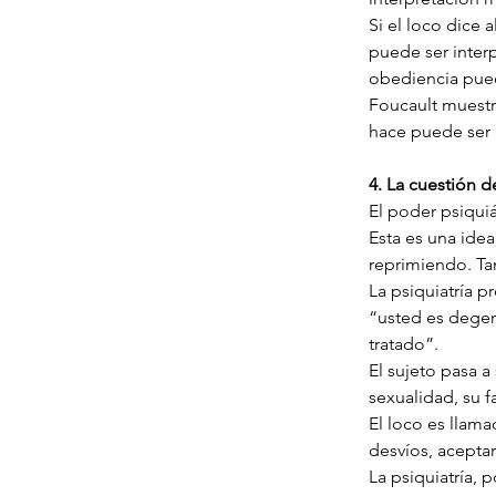
Si el loco dice 
puede ser interp
obediencia pue
Foucault muestra
hace puede ser 
4. La cuestión d
El poder psiqui
Esta es una ide
reprimiendo. Ta
La psiquiatría p
“usted es degen
tratado”.
El sujeto pasa a 
sexualidad, su f
El loco es llam
desvíos, aceptar
La psiquiatría, 