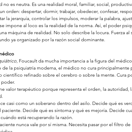
 no es neutra. Es una realidad moral, familiar, social, productiva
un orden: despertar, dormir, trabajar, obedecer, confesar, resp
ar la jerarquía, controlar los impulsos, moderar la palabra, ajust
se impone al loco es la realidad de la norma. Así, el poder psiqu
a máquina de realidad. No solo describe la locura. Fuerza al su
ndo ya organizado por la razón social dominante.
 médico
uiátrico
, Foucault da mucha importancia a la figura del médico
o de la psiquiatría moderna, el médico no cura principalmente
 científico refinado sobre el cerebro o sobre la mente. Cura 
 poder.
ne valor terapéutico porque representa el orden, la autoridad, la
d.
ce casi como un soberano dentro del asilo. Decide qué es verd
el paciente. Decide qué es síntoma y qué es mejoría. Decide cu
y cuándo está recuperando la razón.
aciente nunca vale por sí misma. Necesita pasar por el filtro de 
médica.