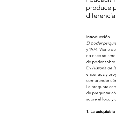
produce p
diferenci
Introducción
El poder psiquiá
y 1974. Viene d
no nace solame
de poder sobre l
En 
Historia de l
encerrada y pro
comprender cómo
La pregunta camb
de preguntar có
sobre el loco y
1. La psiquiatrí