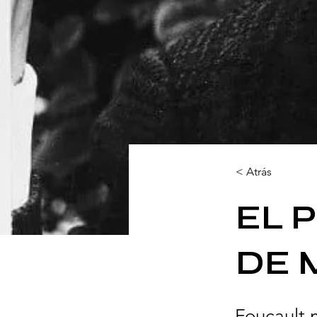
< Atrás
EL 
DE 
Foucault m